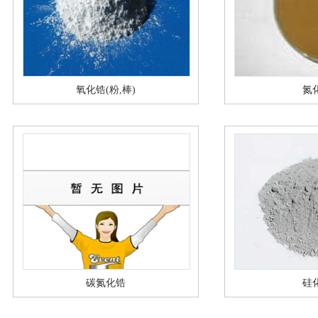
氧化锆(粉,棒)
氮
碳氮化锆
硅