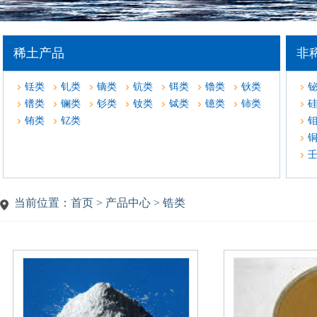
稀土产品
非
铥类
钆类
镝类
钪类
铒类
镥类
钬类
镨类
镧类
钐类
钕类
铽类
镱类
铈类
铕类
钇类
当前位置：首页 > 产品中心 > 锆类