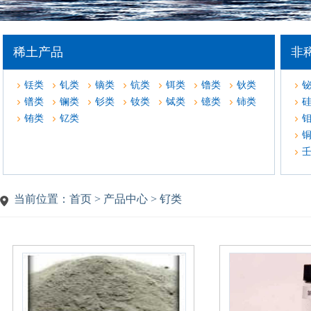
稀土产品
非
铥类
钆类
镝类
钪类
铒类
镥类
钬类
镨类
镧类
钐类
钕类
铽类
镱类
铈类
铕类
钇类
当前位置：首页 > 产品中心 > 钌类