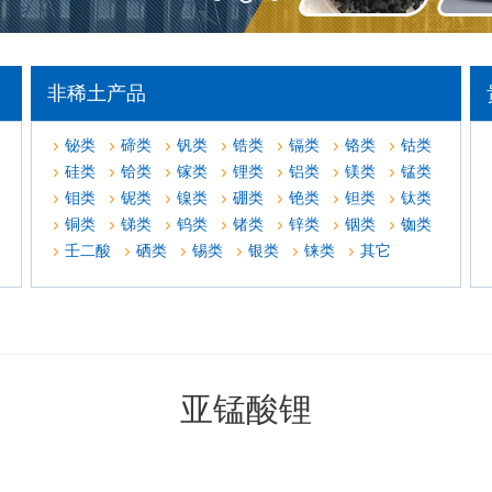
非稀土产品
铋类
碲类
钒类
锆类
镉类
铬类
钴类
硅类
铪类
镓类
锂类
铝类
镁类
锰类
钼类
铌类
镍类
硼类
铯类
钽类
钛类
铜类
锑类
钨类
锗类
锌类
铟类
铷类
壬二酸
硒类
锡类
银类
铼类
其它
亚锰酸锂