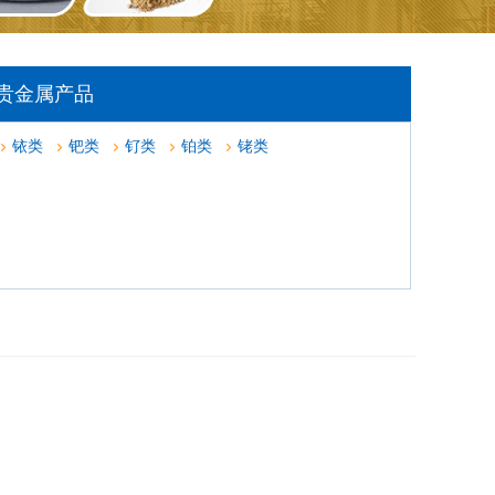
贵金属产品
铱类
钯类
钌类
铂类
铑类