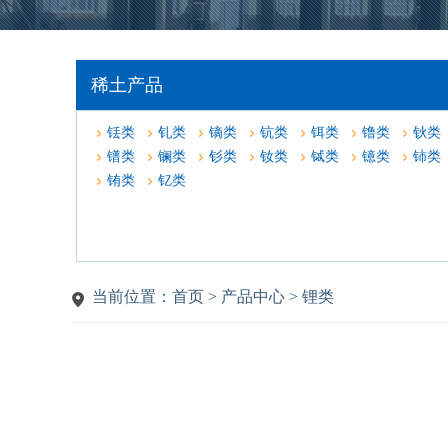
稀土产品
铥类
钆类
镝类
钪类
铒类
镥类
钬类
镨类
镧类
钐类
钕类
铽类
镱类
铈类
铕类
钇类
当前位置：首页 > 产品中心 > 锂类